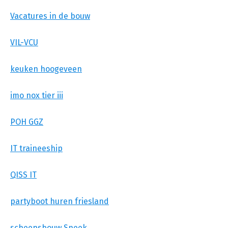
Vacatures in de bouw
VIL-VCU
keuken hoogeveen
imo nox tier iii
POH GGZ
IT traineeship
QISS IT
partyboot huren friesland
scheepsbouw Sneek