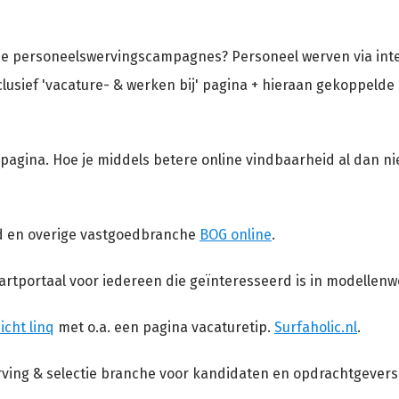
ine personeelswervingscampagnes? Personeel werven via inte
clusief 'vacature- & werken bij' pagina + hieraan gekoppeld
 pagina. Hoe je middels betere online vindbaarheid al dan n
ed en overige vastgoedbranche
BOG online
.
tartportaal voor iedereen die geïnteresseerd is in modellenw
cht linq
met o.a. een pagina vacaturetip.
Surfaholic.nl
.
ving & selectie branche voor kandidaten en opdrachtgevers