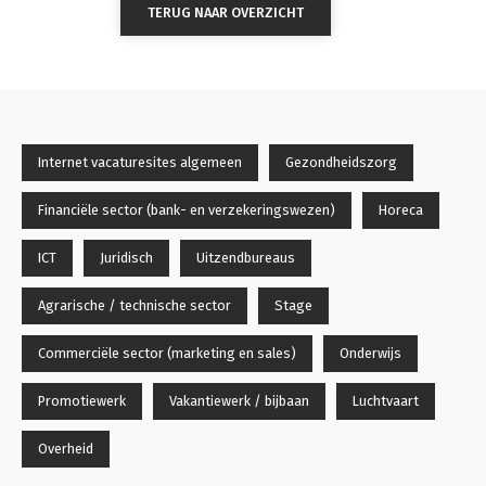
TERUG NAAR OVERZICHT
Internet vacaturesites algemeen
Gezondheidszorg
Financiële sector (bank- en verzekeringswezen)
Horeca
ICT
Juridisch
Uitzendbureaus
Agrarische / technische sector
Stage
Commerciële sector (marketing en sales)
Onderwijs
Promotiewerk
Vakantiewerk / bijbaan
Luchtvaart
Overheid