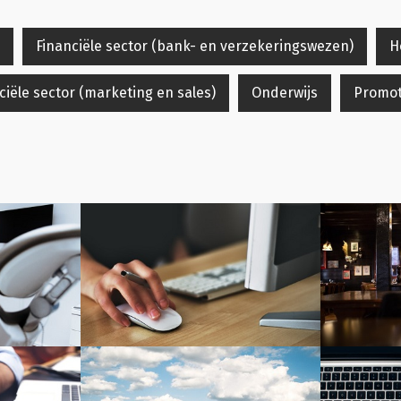
Financiële sector (bank- en verzekeringswezen)
H
ële sector (marketing en sales)
Onderwijs
Promot