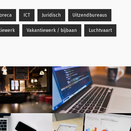
oreca
ICT
Juridisch
Uitzendbureaus
iewerk
Vakantiewerk / bijbaan
Luchtvaart